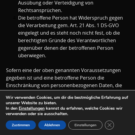
Ausübung oder Verteidigung von
Rechtsansprüchen.
Die betroffene Person hat Widerspruch gegen
die Verarbeitung gem. Art. 21 Abs. 1 DS-GVO
eingelegt und es steht noch nicht fest, ob die
berechtigten Gründe des Verantwortlichen
gegenüber denen der betroffenen Person
überwiegen.
Sofern eine der oben genannten Voraussetzungen
gegeben ist und eine betroffene Person die
Einschränkung von personenbezogenen Daten, die
bei der Firma Gartenbau Sauer gespeichert sind,
Wir verwenden Cookies, um dir die bestmögliche Erfahrung auf
verlangen möchte, kann sie sich hierzu jederzeit an
unserer Website zu bieten.
unseren Datenschutzbeauftragten oder einen
In den
Einstellungen
kannst du erfahren, welche Cookies wir
verwenden oder sie ausschalten.
anderen Mitarbeiter des für die Verarbeitung
Verantwortlichen wenden. Der
GDPR Cookie-
Zustimmen
Ablehnen
Einstellungen
Datenschutzbeauftragte der Firma Gartenbau Sauer