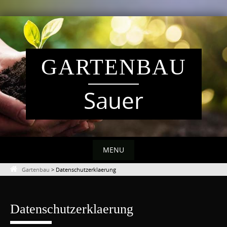
Skip
to
content
GARTENBAU
Sauer
MENU
Gartenbau
>
Datenschutzerklaerung
Datenschutzerklaerung